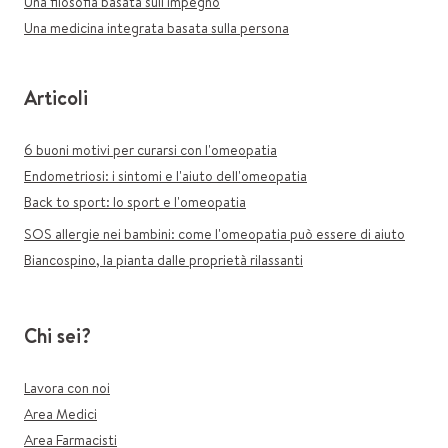
Una filosofia basata sull'impegno
Una medicina integrata basata sulla persona
Articoli
6 buoni motivi per curarsi con l'omeopatia
Endometriosi: i sintomi e l'aiuto dell'omeopatia
Back to sport: lo sport e l'omeopatia
SOS allergie nei bambini: come l'omeopatia può essere di aiuto
Biancospino, la pianta dalle proprietà rilassanti
Chi sei?
Lavora con noi
Area Medici
Area Farmacisti