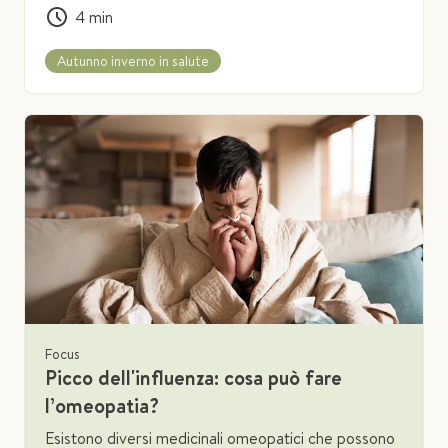
4
min
Autunno inverno in salute
Focus
Picco dell'influenza: cosa può fare
l’omeopatia?
Esistono diversi medicinali omeopatici che possono