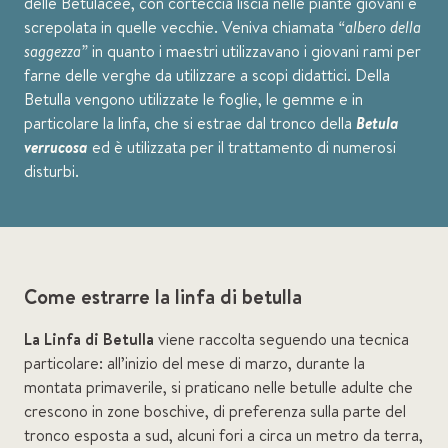
delle Betulacee, con corteccia liscia nelle piante giovani e
screpolata in quelle vecchie. Veniva chiamata
“albero della
saggezza”
in quanto i maestri utilizzavano i giovani rami per
farne delle verghe da utilizzare a scopi didattici. Della
Betulla vengono utilizzate le foglie, le gemme e in
particolare la linfa, che si estrae dal tronco della
Betula
verrucosa
ed è utilizzata per il trattamento di numerosi
disturbi.
Come estrarre la linfa di betulla
La Linfa di Betulla
viene raccolta seguendo una tecnica
particolare: all’inizio del mese di marzo, durante la
montata primaverile, si praticano nelle betulle adulte che
crescono in zone boschive, di preferenza sulla parte del
tronco esposta a sud, alcuni fori a circa un metro da terra,