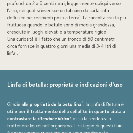
profondi da 2 a 5 centimetri, leggermente obliqui verso
l’alto, nei quali si inserisce un tubicino da cui la linfa
1
defluisce nei recipienti posti a terra
. La raccolta risulta più
fruttuosa quando le betulle sono di media grandezza,
1
cresciute in luoghi elevati e a temperature rigide
.
Una curiosità è il fatto che un tronco di 50 centimetri
circa fornisce in quattro giorni una media di 3-4 litri di
1
linfa
.
Linfa di betulla: proprietà e indicazioni d’uso
3
Grazie alle
proprietà della betullina
, la Linfa di Betulla è
utile per il trattamento della cellulite in quanto aiuta a
2
contrastare la
ritenzione idrica
ossia la tendenza a
trattenere liquidi nell’organismo. Il ristagno di questi fluidi
è generalmente superiore nelle zone predisposte