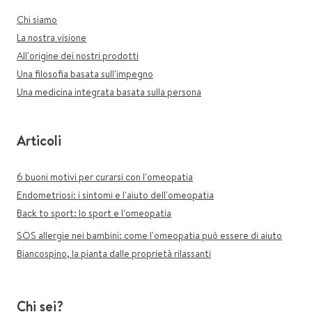
Chi siamo
La nostra visione
All'origine dei nostri prodotti
Una filosofia basata sull'impegno
Una medicina integrata basata sulla persona
Articoli
6 buoni motivi per curarsi con l'omeopatia
Endometriosi: i sintomi e l'aiuto dell'omeopatia
Back to sport: lo sport e l'omeopatia
SOS allergie nei bambini: come l'omeopatia può essere di aiuto
Biancospino, la pianta dalle proprietà rilassanti
Chi sei?