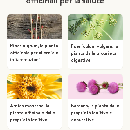
officinali per la salute
Ribes nigrum, la pianta
Foeniculum vulgare, la
officinale per allergie e
pianta dalle proprietà
infiammazioni
digestive
Arnica montana, la
Bardana, la pianta dalle
pianta officinale dalle
proprietà lenitive e
proprietà lenitive
depurative