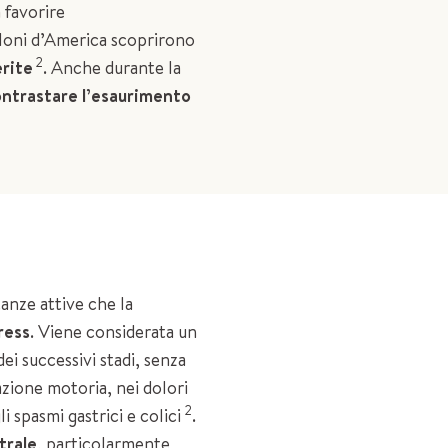
a favorire
coloni d’America scoprirono
2
erite
. Anche durante la
ontrastare l’esaurimento
tanze attive che la
tress
. Viene considerata un
dei successivi stadi, senza
azione motoria, nei dolori
2
i spasmi gastrici e colici
.
trale
, particolarmente