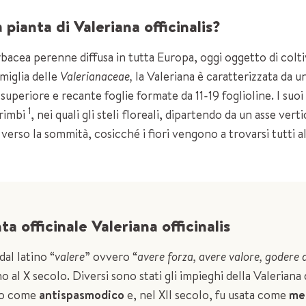
pianta di Valeriana officinalis?
rbacea perenne diffusa in tutta Europa, oggi oggetto di colt
miglia delle
Valerianaceae,
la Valeriana è caratterizzata da un
superiore e recante foglie formate da 11-19 foglioline. I suo
1
orimbi
, nei quali gli steli floreali, dipartendo da un asse ve
 verso la sommità, cosicché i fiori vengono a trovarsi tutti al
ta officinale Valeriana officinalis
dal latino “
valere
” ovvero “
avere forza, avere valore, godere 
no al X secolo. Diversi sono stati gli impieghi della Valeriana 
nio come
antispasmodico
e, nel XII secolo, fu usata come
me