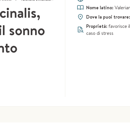
cinalis,
Nome latino:
Valerian
Dove la puoi trovare
il sonno
Proprietà:
favorisce i
caso di stress
ento