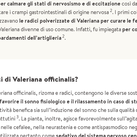
per calmare gli stati di nervosismo e di eccitazione
così d
2
re i crampi gastrointestinali di origine nervosa
. I primi 
lizzavano
le radici polverizzate di Valeriana per curare le f
aleriana divenne di uso comune. Infatti, fu impiegata
per c
2
rdamenti dell’artiglieria
.
i di Valeriana officinalis?
eriana officinalis, rizoma e radici, contengono le diverse sos
favorire il sonno fisiologico e il rilassamento in caso di s
tività benefica sia sull’induzione del sonno che sulla qualità 
3
ttutini
. La pianta, inoltre, agisce favorevolmente sull’agit
, nelle cefalee, nella neurastenia e come antispasmodico negl
 utilizzata pertanto come
sedativo
del sistema nervoso cen