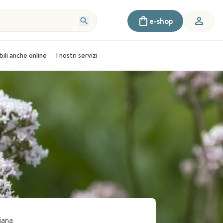
e-shop
bili anche online
I nostri servizi
iana