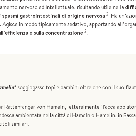
camento nervoso ed intellettuale, risultando utile nella
diffi
2
spasmi gastrointestinali di origine nervosa
. Ha un’azi
2
. Agisce in modo tipicamente sedativo, apportando all’org
2
ll’efficienza e sulla concentrazione
.
Hamelin
*
soggiogasse topi e bambini oltre che con il suo fla
er Rattenfänger von Hameln, letteralmente "l'accalappiatore 
edesca ambientata nella città di Hameln o Hamelin, in Bassa
toli similari.