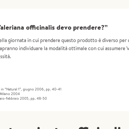
aleriana officinalis devo prendere?”
lla giornata in cui prendere questo prodotto è diverso per c
 sapranno individuare la modalità ottimale con cui assumere Va
ssità.
an), in “Natural 1”, giugno 2006, pp. 40-41
, Milano 2004
ennaio-febbraio 2005, pp. 48-50