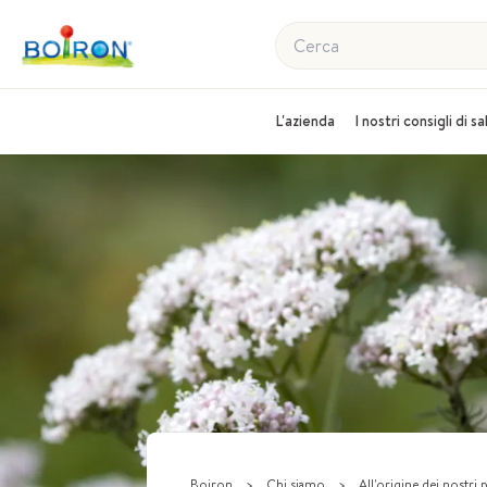
Cerca
L'azienda
I nostri consigli di s
Boiron
>
Chi siamo
>
All'origine dei nostri 