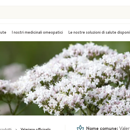
alute
I nostri medicinali omeopatici
Le nostre soluzioni di salute disponi
Nome comune:
Valer
prodotti
>
Valeriana officinalis, la pianta per il sonno e il rilassamento