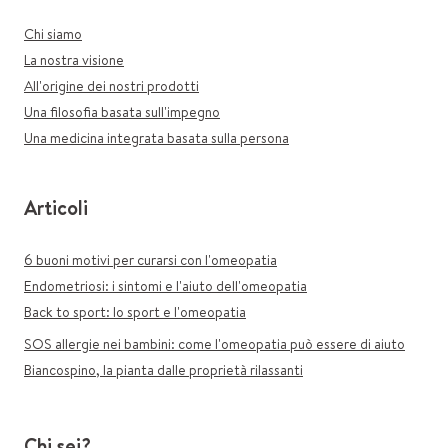
Chi siamo
La nostra visione
All'origine dei nostri prodotti
Una filosofia basata sull'impegno
Una medicina integrata basata sulla persona
Articoli
6 buoni motivi per curarsi con l'omeopatia
Endometriosi: i sintomi e l'aiuto dell'omeopatia
Back to sport: lo sport e l'omeopatia
SOS allergie nei bambini: come l'omeopatia può essere di aiuto
Biancospino, la pianta dalle proprietà rilassanti
Chi sei?