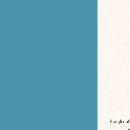
Scegli dal
c