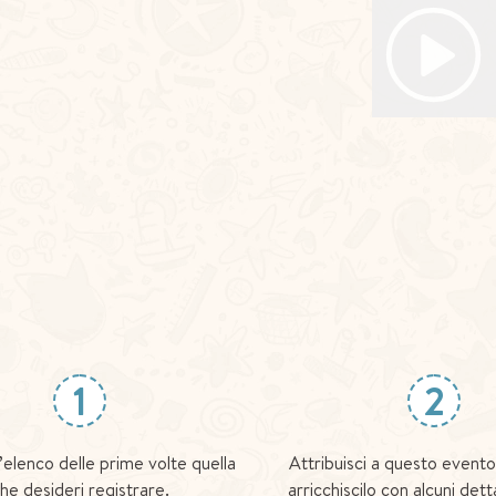
1
2
l’elenco delle prime volte quella
Attribuisci a questo evento
he desideri registrare.
arricchiscilo con alcuni dett