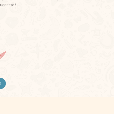
successo?
!