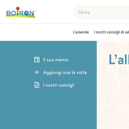
Cerca
L'azienda
I nostri consigli di s
L’a
Il suo memo
Aggiungi una 1a volta
I nostri consigli