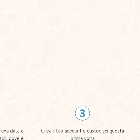
3
 una data e
Crea il tuo account e custodisci questa
agli: dove è
prima volta