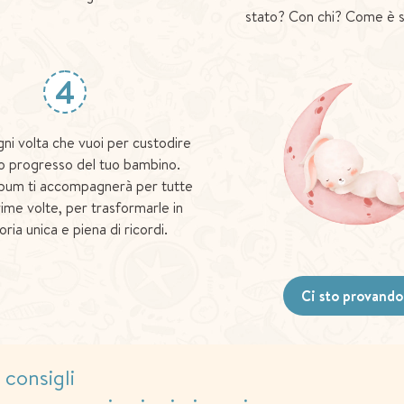
stato? Con chi? Come è 
4
gni volta che vuoi per custodire
o progresso del tuo bambino.
bum ti accompagnerà per tutte
rime volte, per trasformarle in
oria unica e piena di ricordi.
Ci sto provando
i consigli