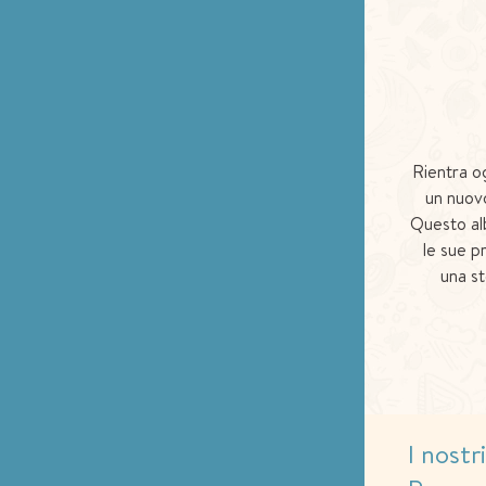
Rientra o
un nuov
Questo al
le sue p
una st
I nostr