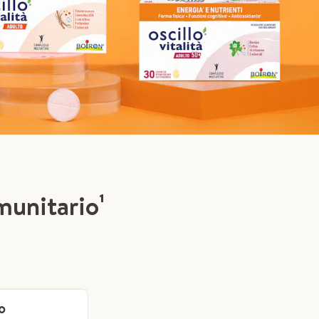
munitario¹
o