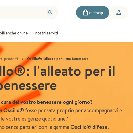
e-shop
bili anche online
I nostri servizi
tri prodotti
>
Oscillo®: l'alleato per il tuo benessere
lo®: l'alleato per il
benessere
 cura del vostro benessere ogni giorno?
ma
Oscillo®
fosse pensata proprio per accompagnarvi e
lle vostre esigenze quotidiane?
no senza pensieri con la gamma
Oscillo® difese.