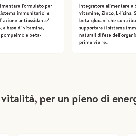
limentare formulato per
Integratore alimentare a 
 sistema immunitario¹ e
vitamine, Zinco, L-lisina
l' azione antiossidante²
beta-glucani che contribu
, a base di vitamine,
supportare il sistema immu
i pompelmo e beta-
naturali difese dell'organi
prime vie re…
italità, per un pieno di energ