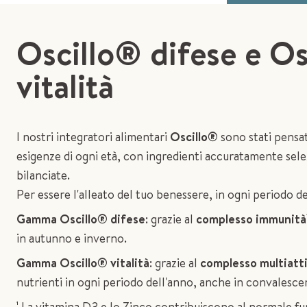
Oscillo
®
difese e Os
vitalità
I nostri integratori alimentari
Oscillo®
sono stati pensat
esigenze di ogni età, con ingredienti accuratamente sele
bilanciate.
Per essere l'alleato del tuo benessere, in ogni periodo de
Gamma Oscillo® difese
: grazie al
complesso immunità
in autunno e inverno.
Gamma Oscillo® vitalità
: grazie al
complesso multiatt
nutrienti in ogni periodo dell'anno, anche in convalesce
¹ La vitamina D3 e lo Zinco contribuiscono al normale f