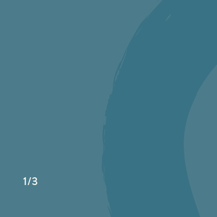
1
/
3