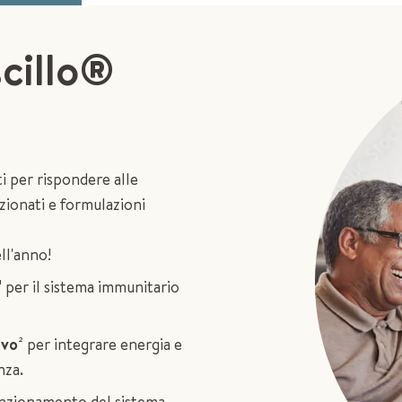
cillo
®
i per rispondere alle
zionati e formulazioni
ll'anno!
¹ per il sistema immunitario
ivo
² per integrare energia e
nza.
unzionamento del sistema