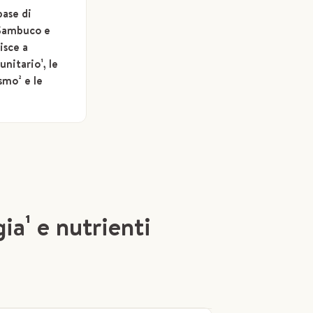
base di
, Sambuco e
isce a
nitario¹, le
smo² e le
ia¹ e nutrienti