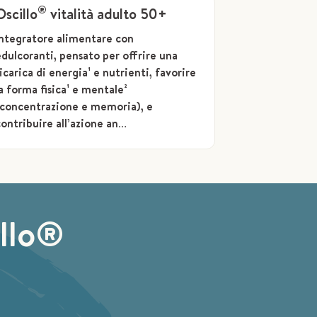
®
Oscillo
vitalità adulto 50+
Integratore alimentare con
edulcoranti, pensato per offrire una
icarica di energia¹ e nutrienti, favorire
a forma fisica¹ e mentale²
(concentrazione e memoria), e
contribuire all’azione an…
illo®