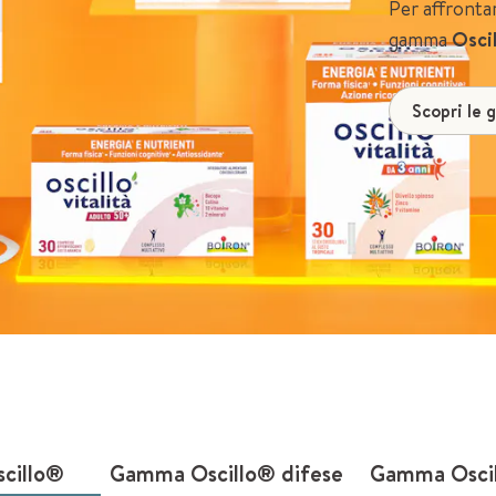
Per affrontar
gamma
Oscil
Scopri le
cillo®
Gamma Oscillo® difese
Gamma Oscill