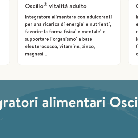
®
Oscillo
vitalità adulto
Integratore alimentare con edulcoranti
per una ricarica di energia¹ e nutrienti,
favorire la forma fisica¹ e mentale² e
r
supportare l’organismo³ a base
l
eleuterococco, vitamine, zinco,
magnesi…
gratori alimentari Osc