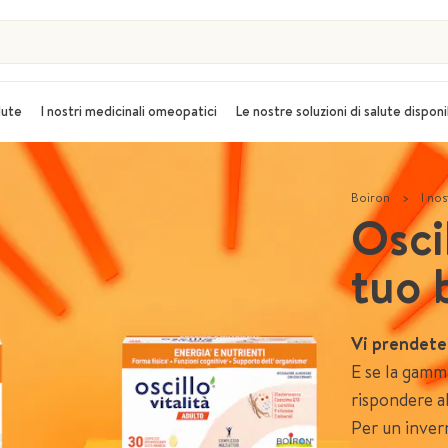
alute
I nostri medicinali omeopatici
Le nostre soluzioni di salute disponi
Boiron
>
I nos
Oscil
tuo 
Vi prendete
E se la gam
rispondere a
Per un inver