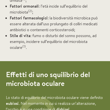
umidità
;
Fattori ormonali
: l’età incide sull’equilibrio del
(2)
microbiota
;
Fattori farmacologici
: la biodiversità microbica può
essere alterata dall’uso prolungato di colliri medicati
antibiotici o contenenti corticosteroidi;
Stile di vita
: fumo o disturbi del sonno possono, ad
esempio, incidere sull’equilibrio del microbiota
(1)
oculare
.
Effetti di uno squilibrio del
microbiota oculare
Lo stato di equilibrio del microbiota oculare viene definito
eubiosi
. Nel momento in cui si realizza un’alterazione,
l’occhio è in una condizione di
disbiosi
.