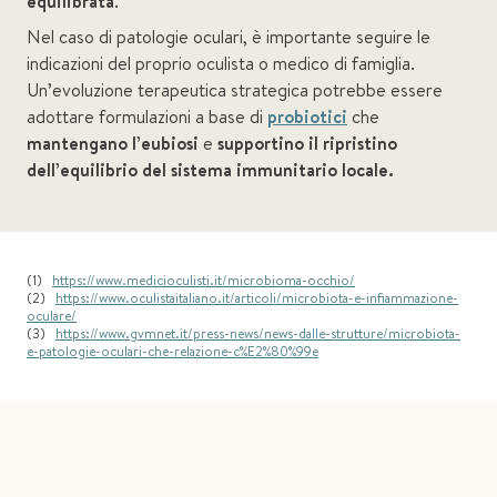
equilibrata
.
Nel caso di patologie oculari, è importante seguire le
indicazioni del proprio oculista o medico di famiglia.
Un’evoluzione terapeutica strategica potrebbe essere
adottare formulazioni a base di
probiotici
che
mantengano l’eubiosi
e
supportino il ripristino
dell’equilibrio del sistema immunitario locale.
(1)
https://www.medicioculisti.it/microbioma-occhio/
(2)
https://www.oculistaitaliano.it/articoli/microbiota-e-infiammazione-
oculare/
(3)
https://www.gvmnet.it/press-news/news-dalle-strutture/microbiota-
e-patologie-oculari-che-relazione-c%E2%80%99e