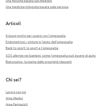
Una filosofia basata sull'impegno
Una medicina integrata basata sulla persona
Articoli
6 buoni motivi per curarsi con l'omeopatia
Endometriosi: i sintomi e l'aiuto dell'omeopatia
Back to sport: lo sport e l'omeopatia
SOS allergie nei bambini: come l'omeopatia può essere di aiuto
Biancospino, la pianta dalle proprietà rilassanti
Chi sei?
Lavora con noi
Area Medici
Area Farmacisti