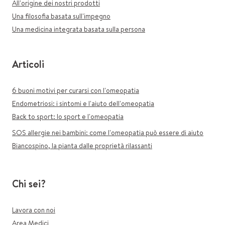
All'origine dei nostri prodotti
Una filosofia basata sull'impegno
Una medicina integrata basata sulla persona
Articoli
6 buoni motivi per curarsi con l'omeopatia
Endometriosi: i sintomi e l'aiuto dell'omeopatia
Back to sport: lo sport e l'omeopatia
SOS allergie nei bambini: come l'omeopatia può essere di aiuto
Biancospino, la pianta dalle proprietà rilassanti
Chi sei?
Lavora con noi
Area Medici