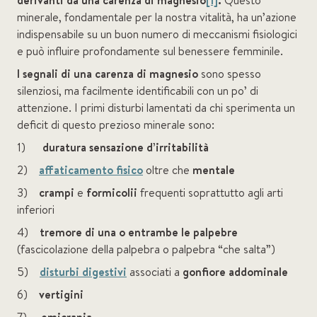
derivanti da una carenza di magnesio
[1]
.
Questo
minerale, fondamentale per la nostra vitalità, ha un’azione
indispensabile su un buon numero di meccanismi fisiologici
e può influire profondamente sul benessere femminile.
I segnali di una carenza di magnesio
sono spesso
silenziosi, ma facilmente identificabili con un po’ di
attenzione. I primi disturbi lamentati da chi sperimenta un
deficit di questo prezioso minerale sono:
1)
duratura sensazione d’irritabilità
2)
affaticamento fisico
oltre che
mentale
3)
crampi
e
formicolii
frequenti soprattutto agli arti
inferiori
4)
tremore di una o entrambe le palpebre
(fascicolazione della palpebra o palpebra “che salta”)
5)
disturbi digestivi
associati a
gonfiore
addominale
6)
vertigini