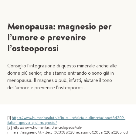
Menopausa: magnesio per
l’umore e prevenire
l’osteoporosi
Consiglio l’integrazione di questo minerale anche alle
donne più senior, che stanno entrando o sono già in
menopausa. Il magnesio può, infatti, aiutare il tono
dell’umore e prevenire l’osteoporosi.
[1]
https://www.humanitasalute.it/in-salute/dieta-e-alimentazione/64209-
italiani-qpoveriq-di-magnesio/
[2] https://www.humanitas.it/enciclopedia/sali-
minerali/magnesio/#:~:text=%C3%88%20necessario%20per%20la%20prod