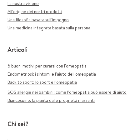
La nostra visione
All'origine dei nostri prodotti
Una filosofia basata sull'impegno
Una medicina integrata basata sulla persona
Articoli
6 buoni motivi per curarsi con l'omeopatia
Endometriosi: i sintomi e l'aiuto dell'omeopatia
Back to sport: lo sport e l'omeopatia
SOS allergie nei bambini: come l'omeopatia può essere di aiuto
Biancospino, la pianta dalle proprietà rilassanti
Chi sei?