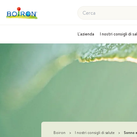
Cerca
L'azienda
I nostri consigli di s
Boiron
>
I nostri consigli di salute
>
Sonno e