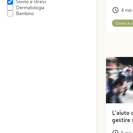
Sonno e stress
Dermatologia
4
min
Bambino
Sonno e s
L’aiuto 
gestire 
5
min