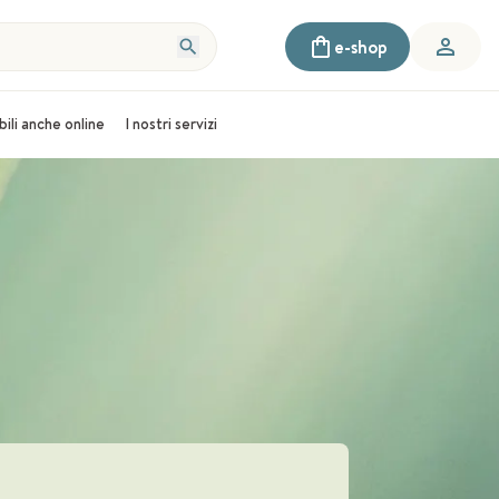
e-shop
bili anche online
I nostri servizi