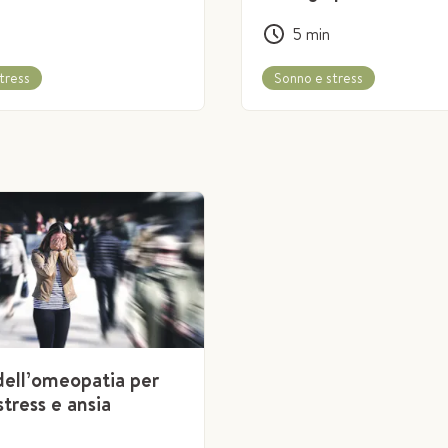
5
min
tress
Sonno e stress
dell’omeopatia per
stress e ansia