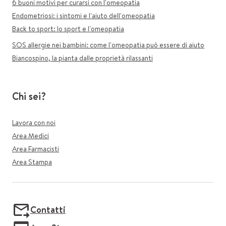
6 buoni motivi per curarsi con l'omeopatia
Endometriosi: i sintomi e l'aiuto dell'omeopatia
Back to sport: lo sport e l'omeopatia
SOS allergie nei bambini: come l'omeopatia può essere di aiuto
Biancospino, la pianta dalle proprietà rilassanti
Chi sei?
Lavora con noi
Area Medici
Area Farmacisti
Area Stampa
Contatti