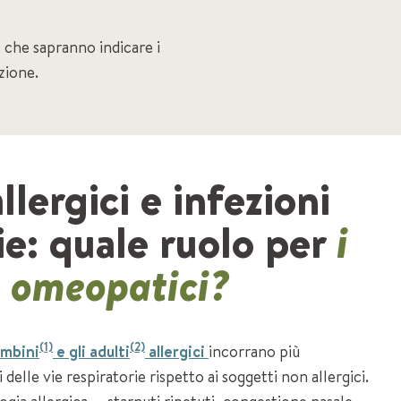
a, che sapranno indicare i
zione.
llergici e infezioni
ie: quale ruolo per
i
i omeopatici?
(1)
(2)
mbini
e gli adulti
allergici
incorrano più
delle vie respiratorie rispetto ai soggetti non allergici.