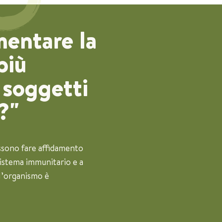
mentare la
più
e soggetti
?"
possono fare affidamento
sistema immunitario e a
 l’organismo è