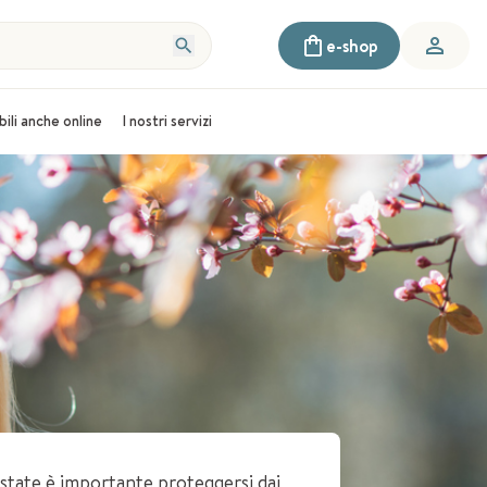
e-shop
bili anche online
I nostri servizi
state è importante proteggersi dai