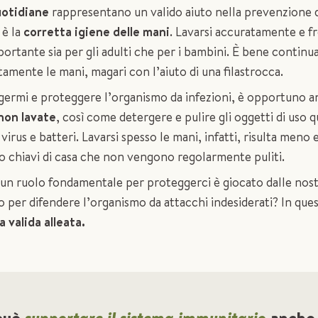
uotidiane
rappresentano un valido aiuto nella prevenzione de
 è la
corretta igiene delle mani
. Lavarsi accuratamente e 
portante sia per gli adulti che per i bambini. È bene continua
amente le mani, magari con l’aiuto di una filastrocca.
di germi e proteggere l’organismo da infezioni, è opportuno 
non lavate
, così come detergere e pulire gli oggetti di uso
virus e batteri. Lavarsi spesso le mani, infatti, risulta meno 
 chiavi di casa che non vengono regolarmente puliti.
, un ruolo fondamentale per proteggerci è giocato dalle nos
 per difendere l’organismo da attacchi indesiderati? In que
a valida alleata.
può
supportare il sistema immunitario
anche 