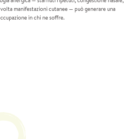
logia allergica — starnuti ripetuti, congestione nasale,
alvolta manifestazioni cutanee — può generare una
cupazione in chi ne soffre.