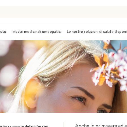
alute
I nostri medicinali omeopatici
Le nostre soluzioni di salute disponi
Anche in primavera ed e
supporto delle difese immunitarie in primavera e estate