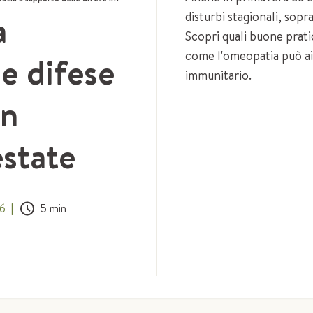
a
disturbi stagionali, sopr
Scopri quali buone prati
come l'omeopatia può aiu
e difese
immunitario.
in
estate
6
|
5
min