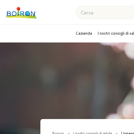
Cerca
L'azienda
I nostri consigli di s
Boiron
>
I nostri consigli di salute
>
L'omeopatia a 