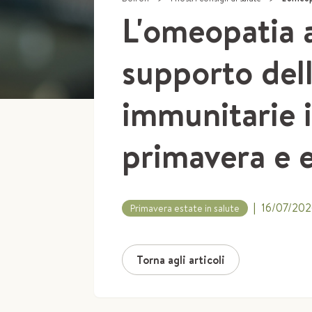
L'omeopatia 
supporto dell
immunitarie 
primavera e 
|
16/07/202
Primavera estate in salute
Torna agli articoli