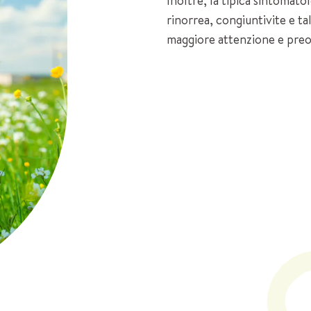
Inoltre, la tipica sintomato
rinorrea, congiuntivite e t
maggiore attenzione e preoc