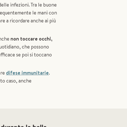
lle infezioni. Tra le buone
frequentemente le mani con
re a ricordare anche ai più
anche
non toccare occhi,
 quotidiano, che possono
efficace se poi si toccano
tre
difese immunitarie
.
sto caso, anche
durante la bella