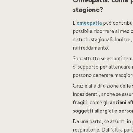
stagione?
L’
omeopatia
può contribui
possibile ricorrere ai medi
disturbi stagionali. Inoltr
raffreddamento.
Soprattutto se assunti tem
di supporto per attenuare i 
possono generare maggior
Grazie alla diluizione dell
indesiderati, anche se assu
fragili
, come gli
anziani
aff
soggetti allergici e pers
Da una parte, se assunti in
respiratorie. Dall’altra pa