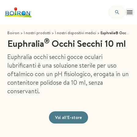
Boiron
>
I nostri prodotti
>
I nostri dispositivi medici
>
Euphralia® Occhi Secchi 10 ml
®
Euphralia
Occhi Secchi 10 ml
Euphralia occhi secchi gocce oculari
lubrificanti è una soluzione sterile per uso
oftalmico con un pH fisiologico, erogata in un
contenitore polidose da 10 ml, senza
conservanti.
Vai all'E-store