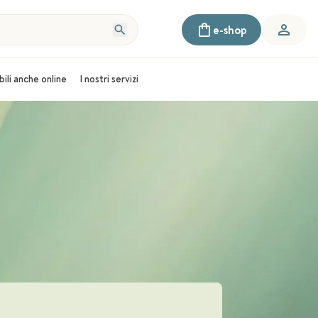
e-shop
bili anche online
I nostri servizi