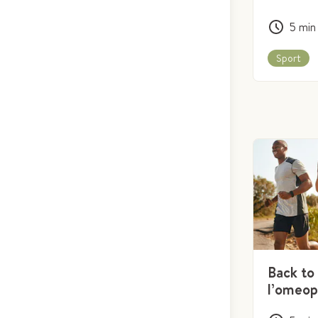
5
min
Sport
Back to 
l’omeop