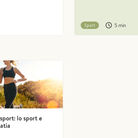
5
min
Sport
sport: lo sport e
atia