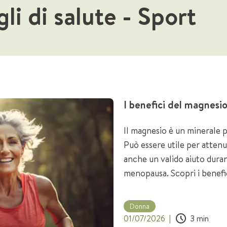
gli di salute
- Sport
I benefici del magnesi
Il magnesio è un minerale p
Può essere utile per attenu
anche un valido aiuto duran
menopausa. Scopri i benefic
femminili!
Donna
01/07/2026
|
3
min