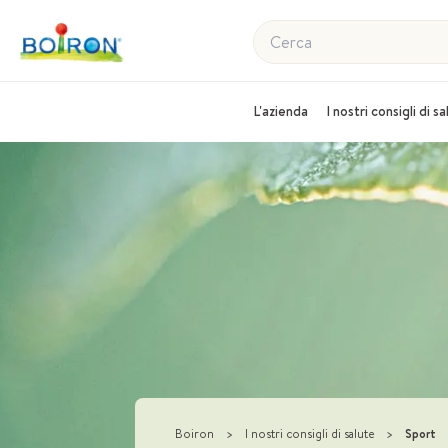
Cerca
L'azienda
I nostri consigli di s
Boiron
>
I nostri consigli di salute
>
Sport