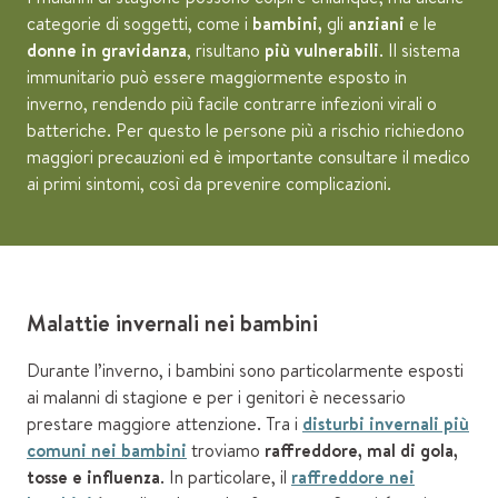
categorie di soggetti, come i
bambini,
gli
anziani
e le
donne in gravidanza
, risultano
più vulnerabili
. Il sistema
immunitario può essere maggiormente esposto in
inverno, rendendo più facile contrarre infezioni virali o
batteriche. Per questo le persone più a rischio richiedono
maggiori precauzioni ed è importante consultare il medico
ai primi sintomi, così da prevenire complicazioni.
Malattie invernali nei bambini
Durante l’inverno, i bambini sono particolarmente esposti
ai malanni di stagione e per i genitori è necessario
prestare maggiore attenzione. Tra i
disturbi invernali più
comuni nei bambini
troviamo
raffreddore, mal di gola,
tosse e influenza
. In particolare, il
raffreddore nei