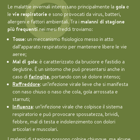
Le malattie invernali interessano principalmente la
gola
e
le
vie respiratorie
e sono provocati da virus, batteri,
allergeni e fattori ambientali. Tra i
malanni di stagione
più frequenti
nei mesi freddi troviamo:
Tosse
: un meccanismo fisiologico messo in atto
dall’apparato respiratorio per mantenere libere le vie
aeree;
Mal di gola
: è caratterizzato da bruciore e fastidio a
deglutire. È un sintomo che può presentarsi anche in
caso di
faringite
, portando con sé dolore intenso;
Raffreddore
: un’infezione virale lieve che si manifesta
con naso chiuso o naso che cola, gola arrossata e
starnuti;
Influenza
: un’infezione virale che colpisce il sistema
respiratorio e può provocare spossatezza, brividi,
febbre, mal di testa e indolenzimento con dolori
articolari e muscolari.
I malanni di stagione possono colpire chiunque, ma alcune