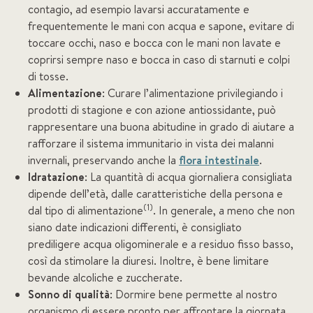
contagio, ad esempio lavarsi accuratamente e
frequentemente le mani con acqua e sapone, evitare di
toccare occhi, naso e bocca con le mani non lavate e
coprirsi sempre naso e bocca in caso di starnuti e colpi
di tosse.
Alimentazione
: Curare l’alimentazione privilegiando i
prodotti di stagione e con azione antiossidante, può
rappresentare una buona abitudine in grado di aiutare a
rafforzare il sistema immunitario in vista dei malanni
invernali, preservando anche la
flora intestinale
.
Idratazione
: La quantità di acqua giornaliera consigliata
dipende dell’età, dalle caratteristiche della persona e
(1)
dal tipo di alimentazione
. In generale, a meno che non
siano date indicazioni differenti, è consigliato
prediligere acqua oligominerale e a residuo fisso basso,
così da stimolare la diuresi. Inoltre, è bene limitare
bevande alcoliche e zuccherate.
Sonno di qualità
: Dormire bene permette al nostro
organismo di essere pronto per affrontare la giornata.