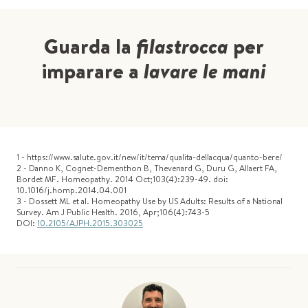
Guarda la
filastrocca
per
imparare a
lavare le mani
1 - https://www.salute.gov.it/new/it/tema/qualita-dellacqua/quanto-bere/
2 - Danno K, Cognet-Dementhon B, Thevenard G, Duru G, Allaert FA,
Bordet MF. Homeopathy. 2014 Oct;103(4):239-49. doi:
10.1016/j.homp.2014.04.001
3 - Dossett ML et al. Homeopathy Use by US Adults: Results of a National
Survey. Am J Public Health. 2016, Apr;106(4):743-5
DOI:
10.2105/AJPH.2015.303025