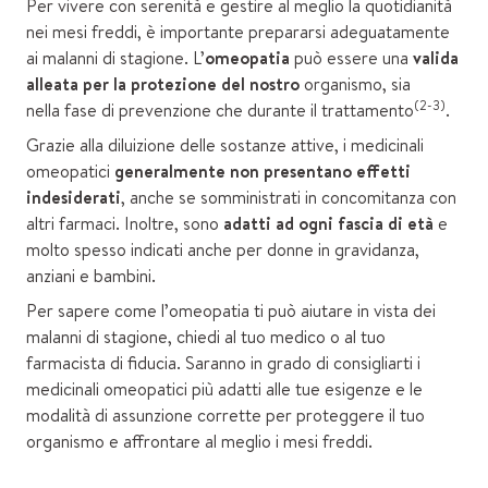
Per vivere con serenità e gestire al meglio la quotidianità
nei mesi freddi, è importante prepararsi adeguatamente
ai malanni di stagione. L’
omeopatia
può essere una
valida
alleata per la protezione del nostro
organismo, sia
(2-3)
nella fase di prevenzione che durante il trattamento
.
Grazie alla diluizione delle sostanze attive, i medicinali
omeopatici
generalmente non presentano effetti
indesiderati
, anche se somministrati in concomitanza con
altri farmaci. Inoltre, sono
adatti ad ogni fascia di età
e
molto spesso indicati anche per donne in gravidanza,
anziani e bambini.
Per sapere come l’omeopatia ti può aiutare in vista dei
malanni di stagione, chiedi al tuo medico o al tuo
farmacista di fiducia. Saranno in grado di consigliarti i
medicinali omeopatici più adatti alle tue esigenze e le
modalità di assunzione corrette per proteggere il tuo
organismo e affrontare al meglio i mesi freddi.