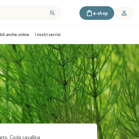
e-shop
bili anche online
I nostri servizi
eto, Coda cavallina