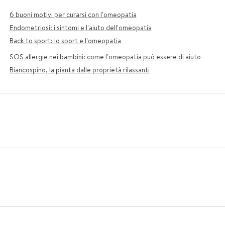
6 buoni motivi per curarsi con l'omeopatia
Endometriosi: i sintomi e l'aiuto dell'omeopatia
Back to sport: lo sport e l'omeopatia
SOS allergie nei bambini: come l'omeopatia può essere di aiuto
Biancospino, la pianta dalle proprietà rilassanti