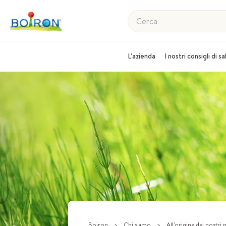
Cerca
L'azienda
I nostri consigli di s
Boiron
>
Chi siamo
>
All'origine dei nostri 