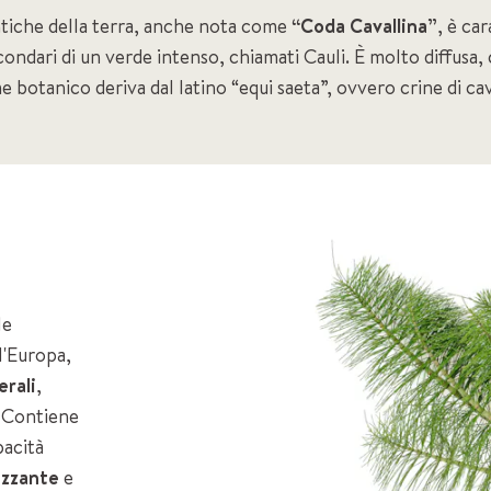
antiche della terra, anche nota come
“Coda Cavallina”
, è car
ondari di un verde intenso, chiamati Cauli. È molto diffusa,
e botanico deriva dal latino “equi saeta”, ovvero crine di cav
le
l'Europa,
erali
,
. Contiene
pacità
izzante
e