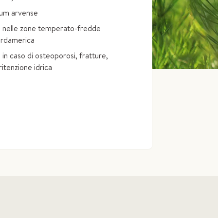
tum arvense
:
nelle zone temperato-fredde
ordamerica
 in caso di osteoporosi, fratture,
 ritenzione idrica