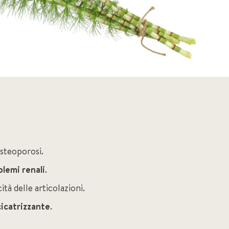
 osteoporosi.
blemi renali
.
ità delle articolazioni.
cicatrizzante
.