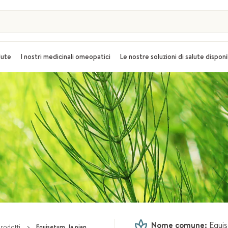
alute
I nostri medicinali omeopatici
Le nostre soluzioni di salute disponi
Nome comune:
Equis
prodotti
>
Equisetum, la pianta rimineralizzante