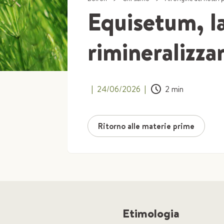
Equisetum, la
rimineralizza
|
24/06/2026
|
2
min
Ritorno alle materie prime
Etimologia