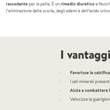
rassodante
per la pelle. È un
rimedio diuretico
e favori
l’eliminazione delle scorie, degli edemi e dell’acido urico
I vantagg
·
Favorisce la calcific
· I sali minerali presenti
·
Aiuta a combattere l’
· Velocizza la guarigione 