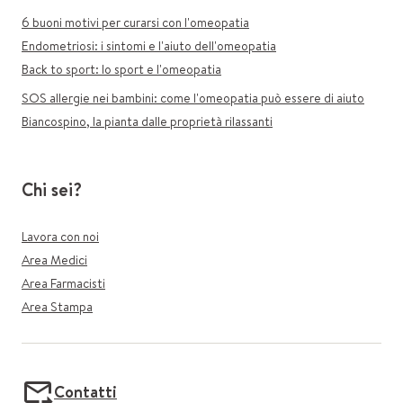
6 buoni motivi per curarsi con l'omeopatia
Endometriosi: i sintomi e l'aiuto dell'omeopatia
Back to sport: lo sport e l'omeopatia
SOS allergie nei bambini: come l'omeopatia può essere di aiuto
Biancospino, la pianta dalle proprietà rilassanti
Chi sei?
Lavora con noi
Area Medici
Area Farmacisti
Area Stampa
Contatti