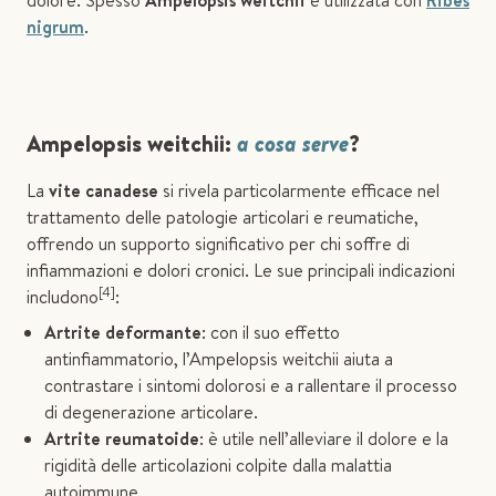
dolore. Spesso
Ampelopsis weitchii
è utilizzata con
Ribes
nigrum
.
Ampelopsis weitchii:
a cosa serve
?
La
vite canadese
si rivela particolarmente efficace nel
trattamento delle patologie articolari e reumatiche,
offrendo un supporto significativo per chi soffre di
infiammazioni e dolori cronici. Le sue principali indicazioni
[4]
includono
:
Artrite deformante
: con il suo effetto
antinfiammatorio, l’Ampelopsis weitchii aiuta a
contrastare i sintomi dolorosi e a rallentare il processo
di degenerazione articolare.
Artrite reumatoide
: è utile nell’alleviare il dolore e la
rigidità delle articolazioni colpite dalla malattia
autoimmune.