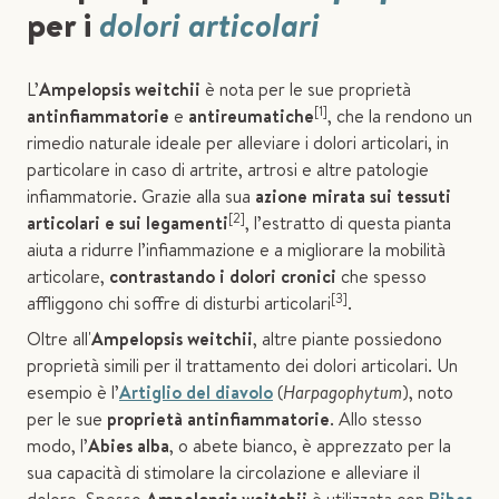
per i
dolori articolari
L’
Ampelopsis weitchii
è nota per le sue proprietà
[1]
antinfiammatorie
e
antireumatiche
, che la rendono un
rimedio naturale ideale per alleviare i dolori articolari, in
particolare in caso di artrite, artrosi e altre patologie
infiammatorie. Grazie alla sua
azione mirata sui tessuti
[2]
articolari e sui legamenti
, l’estratto di questa pianta
aiuta a ridurre l’infiammazione e a migliorare la mobilità
articolare,
contrastando i dolori cronici
che spesso
[3]
affliggono chi soffre di disturbi articolari
.
Oltre all'
Ampelopsis weitchii
, altre piante possiedono
proprietà simili per il trattamento dei dolori articolari. Un
esempio è l’
Artiglio del diavolo
(
Harpagophytum
), noto
per le sue
proprietà antinfiammatorie
. Allo stesso
modo, l’
Abies alba
, o abete bianco, è apprezzato per la
sua capacità di stimolare la circolazione e alleviare il