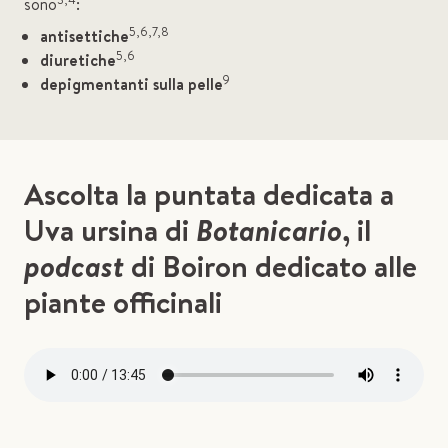
sono
:
5,6,7,8
antisettiche
5,6
diuretiche
9
depigmentanti sulla pelle
Ascolta la puntata dedicata a
Uva ursina di
Botanicario
, il
podcast
di Boiron dedicato alle
piante officinali