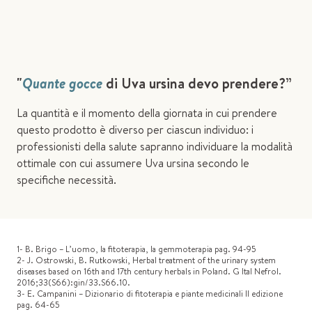
"
Quante gocce
di Uva ursina devo prendere?”
La quantità e il momento della giornata in cui prendere
questo prodotto è diverso per ciascun individuo: i
professionisti della salute sapranno individuare la modalità
ottimale con cui assumere Uva ursina secondo le
specifiche necessità.
1- B. Brigo – L’uomo, la fitoterapia, la gemmoterapia pag. 94-95
2- J. Ostrowski, B. Rutkowski, Herbal treatment of the urinary system
diseases based on 16th and 17th century herbals in Poland. G Ital Nefrol.
2016;33(S66):gin/33.S66.10.
3- E. Campanini – Dizionario di fitoterapia e piante medicinali II edizione
pag. 64-65