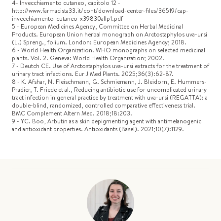
4- Invecchiamento cutaneo, capitolo 12 -
http://www.farmacista33.it/cont/download-center-files/36519/cap-
invecchiamento-cutaneo-x39830allp1.pdf
5 - European Medicines Agency, Committee on Herbal Medicinal
Products. European Union herbal monograph on Arctostaphylos uva-ursi
(L.) Spreng., folium. London: European Medicines Agency; 2018.
6 - World Health Organization. WHO monographs on selected medicinal
plants. Vol. 2. Geneva: World Health Organization; 2002.
7 - Deutch CE. Use of Arctostaphylos uva-ursi extracts for the treatment of
urinary tract infections. Eur J Med Plants. 2025;36(3):62-87.
8 - K. Afshar, N. Fleischmann, G. Schmiemann, J. Bleidorn, E. Hummers-
Pradier, T. Friede et al., Reducing antibiotic use for uncomplicated urinary
tract infection in general practice by treatment with uva-ursi (REGATTA): a
double-blind, randomized, controlled comparative effectiveness trial.
BMC Complement Altern Med. 2018;18:203.
9 - YC. Boo, Arbutin as a skin depigmenting agent with antimelanogenic
and antioxidant properties. Antioxidants (Basel). 2021;10(7):1129.