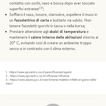
contatto con occhi, naso e bocca dopo aver toccato
(3)
superfici estranee
;
Soffiarsi il naso, tossire, starnutire, espellere il muco in
un
fazzolettino di carta
e buttarlo via subito. Non
tenere fazzoletti sporchi in tasca o nella borsa;
Prestare attenzione agli
sbalzi di temperatura
e
mantenere il
calore interno delle abitazioni
intorno ai
20° C, evitando così di creare un ambiente troppo
secco e in contrasto con il clima esterno.
1 - https://www.epicentro.iss.it/parainfluenzali/agenti
2 - https://www.epicentro.iss.it/influenza/influenza
3 - https://www.salute.gov.it/new/it/tema/malattie-infettive/igiene-delle-
mani/