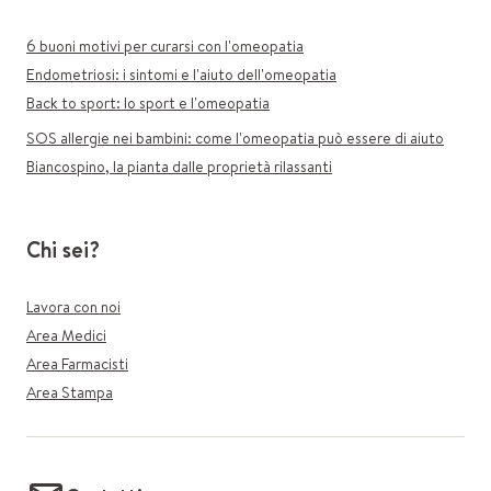
6 buoni motivi per curarsi con l'omeopatia
Endometriosi: i sintomi e l'aiuto dell'omeopatia
Back to sport: lo sport e l'omeopatia
SOS allergie nei bambini: come l'omeopatia può essere di aiuto
Biancospino, la pianta dalle proprietà rilassanti
Chi sei?
Lavora con noi
Area Medici
Area Farmacisti
Area Stampa