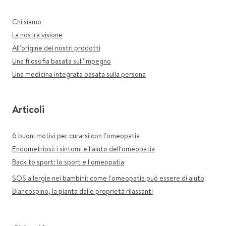
Chi siamo
La nostra visione
All'origine dei nostri prodotti
Una filosofia basata sull'impegno
Una medicina integrata basata sulla persona
Articoli
6 buoni motivi per curarsi con l'omeopatia
Endometriosi: i sintomi e l'aiuto dell'omeopatia
Back to sport: lo sport e l'omeopatia
SOS allergie nei bambini: come l'omeopatia può essere di aiuto
Biancospino, la pianta dalle proprietà rilassanti