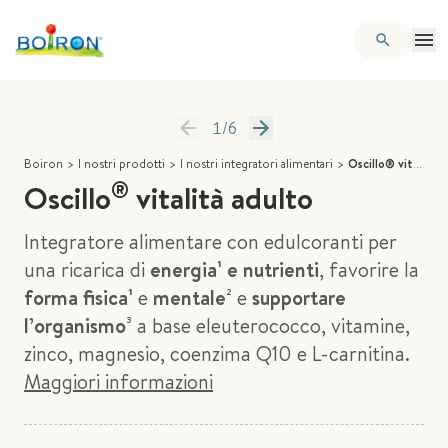
1
/
6
Boiron
>
I nostri prodotti
>
I nostri integratori alimentari
>
Oscillo® vitalità adulto
®
Oscillo
vitalità adulto
Integratore alimentare con edulcoranti per
una ricarica di
energia¹ e nutrienti
, favorire la
forma fisica¹
e
mentale
² e
supportare
l’organismo
³ a base eleuterococco, vitamine,
zinco, magnesio, coenzima Q10 e L-carnitina.
Maggiori informazioni