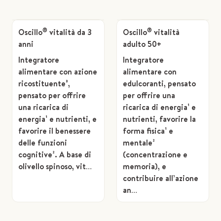
®
®
Oscillo
vitalità da 3
Oscillo
vitalità
anni
adulto 50+
Integratore
Integratore
alimentare con azione
alimentare con
ricostituente³,
edulcoranti, pensato
pensato per offrire
per offrire una
una ricarica di
ricarica di energia¹ e
energia¹ e nutrienti, e
nutrienti, favorire la
favorire il benessere
forma fisica¹ e
delle funzioni
mentale²
cognitive². A base di
(concentrazione e
olivello spinoso, vit…
memoria), e
contribuire all’azione
an…