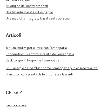
All'origine dei nostri prodotti
Una filosofia basata sull'impegno
Una medicina integrata basata sulla persona
Articoli
6 buoni motivi per curarsi con l'omeopatia
Endometriosi: i sintomi e l'aiuto dell'omeopatia
Back to sport: lo sport e l'omeopatia
SOS allergie nei bambini: come l'omeopatia può essere di aiuto
Biancospino, la pianta dalle proprietà rilassanti
Chi sei?
Lavora con noi