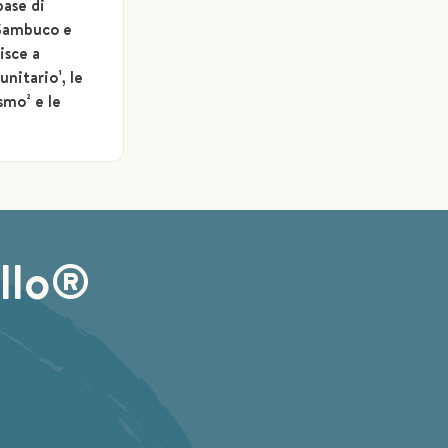
base di
, Sambuco e
isce a
nitario¹, le
smo² e le
illo®