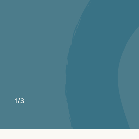
1
/
3