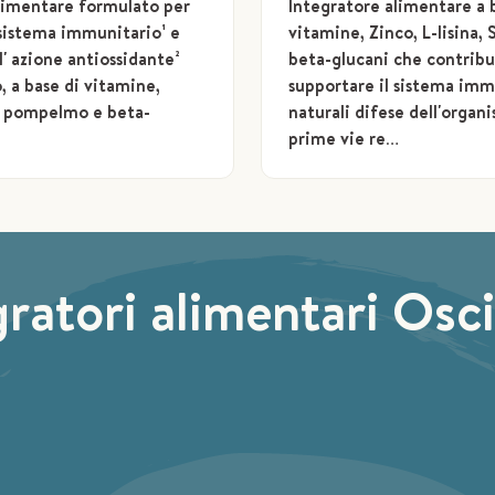
limentare formulato per
Integratore alimentare a 
 sistema immunitario¹ e
vitamine, Zinco, L-lisina
l' azione antiossidante²
beta-glucani che contribu
, a base di vitamine,
supportare il sistema immu
i pompelmo e beta-
naturali difese dell'organi
prime vie re…
gratori alimentari Osc