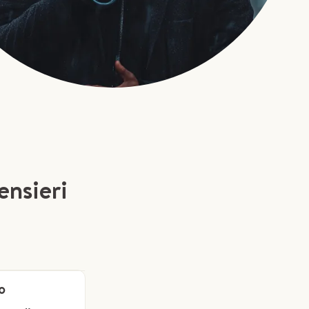
ensieri
o