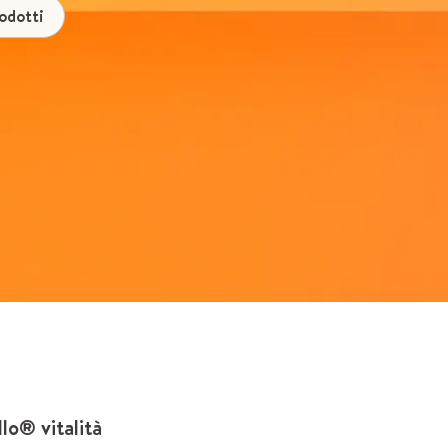
rodotti
o® vitalità