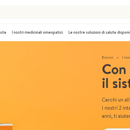
alute
I nostri medicinali omeopatici
Le nostre soluzioni di salute disponi
Boiron
>
I nos
Con 
il s
Cerchi un al
I nostri 2 in
anni, ti aiut