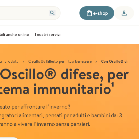
e-shop
bili anche online
I nostri servizi
tri prodotti
>
Oscillo®: l'alleato per il tuo benessere
>
Con Oscillo® difese, per il sistema immunitario¹
Oscillo® difese, per
istema immunitario¹
leato per affrontare l’inverno
?
tegratori alimentari, pensati per adulti e bambini dai 3
eranno a vivere l’inverno senza pensieri.