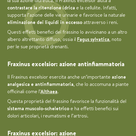
la sua azione diuretica. Il Fraxinus excelsior aiuta a
contrastare la ritenzione idrica
e la cellulite. Infatti,
supporta l’azione delle vie urinarie e favorisce la naturale
eliminazione dei liquidi in eccesso
attraverso i reni.
Questi effetti benefici del frassino lo avvicinano a un altro
albero altrettanto diffuso, ossia il
Fagus sylvatica
, noto
per le sue proprietà drenanti.
Fraxinus excelsior: azione antinfiammatoria
Il Fraxinus excelsior esercita anche un’importante
azione
analgesica e antinfiammatoria
, che lo accomuna a piante
officinali come l
’
Althaea
.
Questa proprietà del frassino favorisce la funzionalità del
sistema muscolo-scheletrico
e ha effetti benefici sui
dolori articolari, i reumatismi e l’artrosi.
Fraxinus excelsior: azione