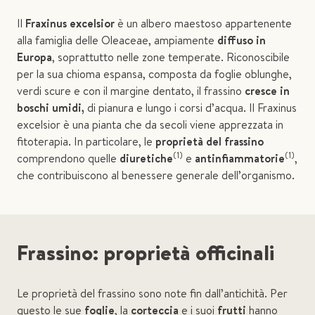
Il
Fraxinus excelsior
è un albero maestoso appartenente
alla famiglia delle Oleaceae, ampiamente
diffuso in
Europa
, soprattutto nelle zone temperate. Riconoscibile
per la sua chioma espansa, composta da foglie oblunghe,
verdi scure e con il margine dentato, il frassino
cresce in
boschi umidi,
di pianura e lungo i corsi d’acqua. Il Fraxinus
excelsior è una pianta che da secoli viene apprezzata in
fitoterapia. In particolare, le
proprietà del frassino
(1)
(1)
comprendono quelle
diuretiche
e
antinfiammatorie
,
che contribuiscono al benessere generale dell’organismo.
Frassino: proprietà officinali
Le proprietà del frassino sono note fin dall’antichità. Per
questo le sue
foglie
, la
corteccia
e i suoi
frutti
hanno