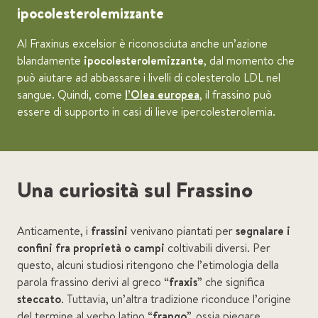
ipocolesterolemizzante
Al Fraxinus excelsior è riconosciuta anche un’azione
blandamente
ipocolesterolemizzante
, dal momento che
può aiutare ad abbassare i livelli di colesterolo LDL nel
sangue. Quindi, come
l’Olea europea
, il frassino può
essere di supporto in casi di lieve ipercolesterolemia.
Una curiosità sul Frassino
Anticamente, i
frassini
venivano piantati per
segnalare i
confini fra proprietà o campi
coltivabili diversi. Per
questo, alcuni studiosi ritengono che l’etimologia della
parola frassino derivi al greco “
fraxis
” che significa
steccato
. Tuttavia, un’altra tradizione riconduce l’origine
del termine al verbo latino “
frango
”, ossia piegare,