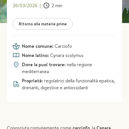
26/03/2026
|
2
min
Ritorno alle materie prime
Nome comune:
Carciofo
Nome latino:
Cynara scolymus
Dove la puoi trovare:
nella regione
mediterranea
Proprietà:
regolatrici della funzionalità epatica,
drenanti, digestive e antiossidanti
Conosciuta comunemente come
carciofo
, la
Cynara