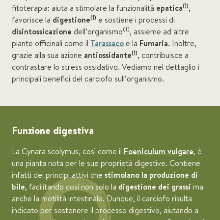
(1)
fitoterapia: aiuta a stimolare la funzionalità
epatica
,
(1)
favorisce la
digestione
e sostiene i processi di
(1)
disintossicazione
dell’organismo
, assieme ad altre
piante officinali come il
Tarassaco
e la
Fumaria
. Inoltre,
(1)
grazie alla sua azione
antiossidante
, contribuisce a
contrastare lo stress ossidativo. Vediamo nel dettaglio i
principali benefici del carciofo sull’organismo.
Funzione digestiva
La Cynara scolymus, così come il
Foeniculum vulgare
, è
una pianta nota per le sue proprietà digestive. Contiene
infatti dei principi attivi che
stimolano la produzione di
bile
, facilitando così non solo la
digestione dei grassi
ma
anche la motilità intestinale. Dunque, il carciofo risulta
indicato per sostenere il processo digestivo, aiutando a