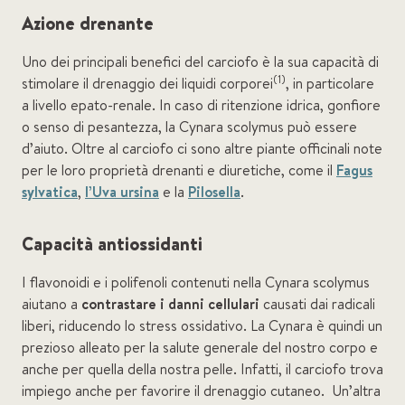
Azione drenante
Uno dei principali benefici del carciofo è la sua capacità di
(1)
stimolare il drenaggio dei liquidi corporei
, in particolare
a livello epato-renale. In caso di ritenzione idrica, gonfiore
o senso di pesantezza, la Cynara scolymus può essere
d’aiuto. Oltre al carciofo ci sono altre piante officinali note
per le loro proprietà drenanti e diuretiche, come il
Fagus
sylvatica
,
l’Uva ursina
e la
Pilosella
.
Capacità antiossidanti
I flavonoidi e i polifenoli contenuti nella Cynara scolymus
aiutano a
contrastare i danni cellulari
causati dai radicali
liberi, riducendo lo stress ossidativo. La Cynara è quindi un
prezioso alleato per la salute generale del nostro corpo e
anche per quella della nostra pelle. Infatti, il carciofo trova
impiego anche per favorire il drenaggio cutaneo. Un’altra