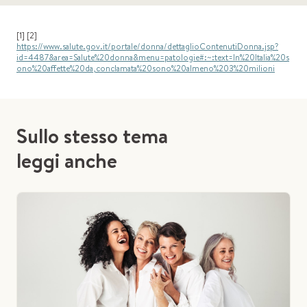
[1] [2]
https://www.salute.gov.it/portale/donna/dettaglioContenutiDonna.jsp?
id=4487&area=Salute%20donna&menu=patologie#:~:text=In%20Italia%20s
ono%20affette%20da,conclamata%20sono%20almeno%203%20milioni
Sullo stesso tema
leggi anche