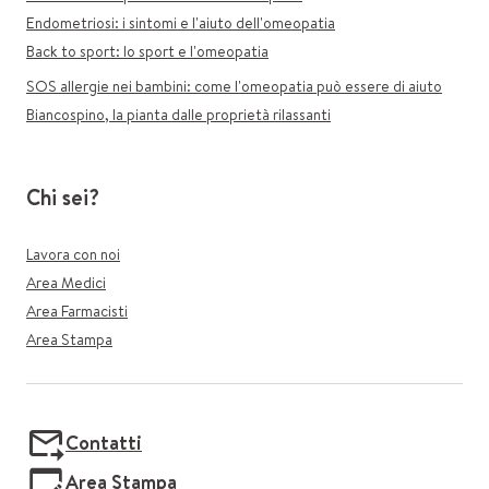
Endometriosi: i sintomi e l'aiuto dell'omeopatia
Back to sport: lo sport e l'omeopatia
SOS allergie nei bambini: come l'omeopatia può essere di aiuto
Biancospino, la pianta dalle proprietà rilassanti
Chi sei?
Lavora con noi
Area Medici
Area Farmacisti
Area Stampa
Contatti
Area Stampa