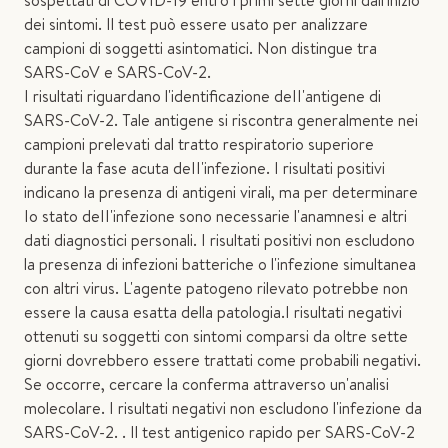
sospettati di COVID-19 entro i primi sette giorni dall'inizio
dei sintomi. Il test può essere usato per analizzare
campioni di soggetti asintomatici. Non distingue tra
SARS-CoV e SARS-CoV-2.
I risultati riguardano l'identificazione deII'antigene di
SARS-CoV-2. Tale antigene si riscontra generalmente nei
campioni prelevati dal tratto respiratorio superiore
durante la fase acuta deII'infezione. I risultati positivi
indicano la presenza di antigeni virali, ma per determinare
Io stato deII'infezione sono necessarie l'anamnesi e altri
dati diagnostici personali. I risultati positivi non escludono
la presenza di infezioni batteriche o l'infezione simultanea
con altri virus. L'agente patogeno rilevato potrebbe non
essere la causa esatta della patologia.I risultati negativi
ottenuti su soggetti con sintomi comparsi da oltre sette
giorni dovrebbero essere trattati come probabili negativi.
Se occorre, cercare la conferma attraverso un'analisi
molecolare. I risultati negativi non escludono l'infezione da
SARS-CoV-2. . Il test antigenico rapido per SARS-CoV-2