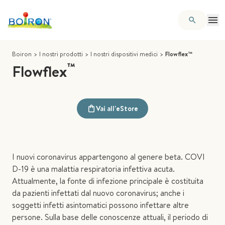
Boiron
>
I nostri prodotti
>
I nostri dispositivi medici
>
Flowflex™
™
Flowflex
Vai all'eStore
I nuovi coronavirus appartengono al genere beta. COVI
D-19 è una malattia respiratoria infettiva acuta.
Attualmente, la fonte di infezione principale è costituita
da pazienti infettati dal nuovo coronavirus; anche i
soggetti infetti asintomatici possono infettare altre
persone. Sulla base delle conoscenze attuali, il periodo di