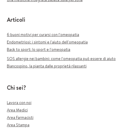
Articoli
6 buoni motivi per curarsi con l'omeopatia
Endometriosi: i sintomi e l'aiuto dell'omeopatia
Back to sport: lo sport e l'omeopatia
SOS allergie nei bambini: come l'omeopatia può essere di aiuto
Biancospino, la pianta dalle proprietà rilassanti
Chi sei?
Lavora con noi
Area Medici
Area Farmacisti
Area Stampa