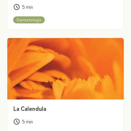
5
min
Dermatologia
La Calendula
5
min