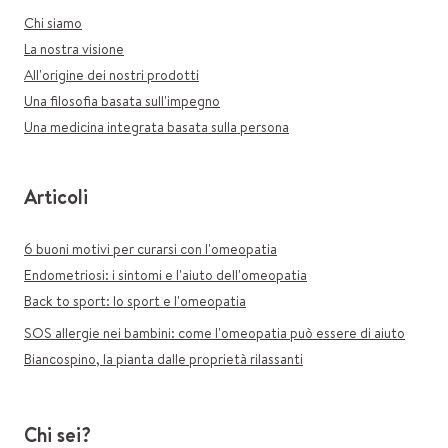
Chi siamo
La nostra visione
All'origine dei nostri prodotti
Una filosofia basata sull'impegno
Una medicina integrata basata sulla persona
Articoli
6 buoni motivi per curarsi con l'omeopatia
Endometriosi: i sintomi e l'aiuto dell'omeopatia
Back to sport: lo sport e l'omeopatia
SOS allergie nei bambini: come l'omeopatia può essere di aiuto
Biancospino, la pianta dalle proprietà rilassanti
Chi sei?