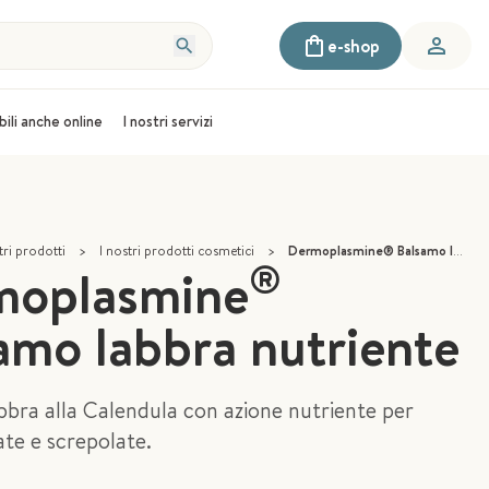
e-shop
bili anche online
I nostri servizi
tri prodotti
>
I nostri prodotti cosmetici
>
Dermoplasmine® Balsamo labbra nutriente
®
moplasmine
amo labbra nutriente
bra alla Calendula con azione nutriente per
tate e screpolate.