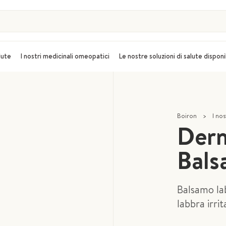
alute
I nostri medicinali omeopatici
Le nostre soluzioni di salute disponi
Boiron
>
I nos
Der
Bals
Balsamo lab
labbra irri