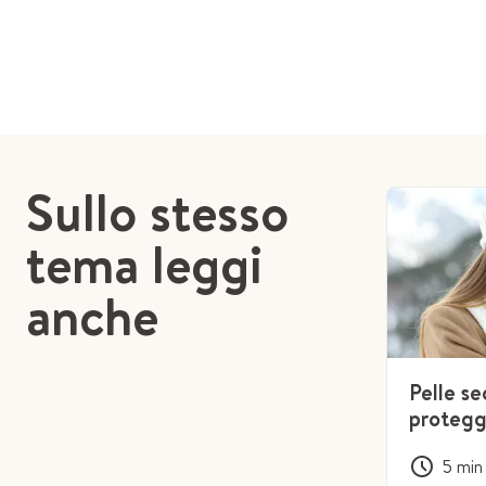
Sullo stesso
tema leggi
anche
Pelle s
protegg
5
min