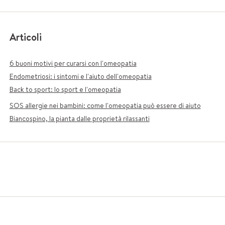
Articoli
6 buoni motivi per curarsi con l'omeopatia
Endometriosi: i sintomi e l'aiuto dell'omeopatia
Back to sport: lo sport e l'omeopatia
SOS allergie nei bambini: come l'omeopatia può essere di aiuto
Biancospino, la pianta dalle proprietà rilassanti