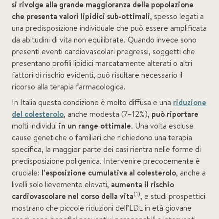
si rivolge
alla grande maggioranza della popolazione
che presenta valori lipidici sub‑ottimali
, spesso legati a
una predisposizione individuale che può essere amplificata
da abitudini di vita non equilibrate. Quando invece sono
presenti eventi cardiovascolari pregressi, soggetti che
presentano profili lipidici marcatamente alterati o altri
fattori di rischio evidenti, può risultare necessario il
ricorso alla terapia farmacologica.
In Italia questa condizione è molto diffusa e una
riduzione
del colesterolo
, anche modesta (7–12%),
può riportare
molti individui
in un range ottimale
. Una volta escluse
cause genetiche o familiari che richiedono una terapia
specifica, la maggior parte dei casi rientra nelle forme di
predisposizione poligenica. Intervenire precocemente è
cruciale:
l’esposizione cumulativa al colesterolo
, anche a
livelli solo lievemente elevati,
aumenta il rischio
(1)
cardiovascolare nel corso della vita
, e studi prospettici
mostrano che piccole riduzioni dell’LDL in età giovane