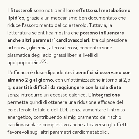
I
fitosteroli
sono noti per il loro
effetto sul metabolismo
lipidico
, grazie a un meccanismo ben documentato che
riduce l’assorbimento del colesterolo. Tuttavia, la
letteratura scientifica mostra che
possono influenzare
anche altri parametri cardiovascolari
, tra cui pressione
arteriosa, glicemia, aterosclerosi, concentrazione
plasmatica degli acidi grassi liberi e livelli di
(2)
apolipoproteine
.
L’efficacia è dose‑dipendente: i
benefici si osservano con
almeno 2 g al giorno
, con un’ottimizzazione intorno ai 2,5
g,
quantità difficili da raggiungere con la sola dieta
senza introdurre un eccesso calorico. L’
integrazione
permette quindi di ottenere una riduzione efficace del
colesterolo totale e dell’LDL senza aumentare l’introito
energetico, contribuendo al miglioramento del rischio
cardiovascolare complessivo anche attraverso gli effetti
favorevoli sugli altri parametri cardiometabolici.