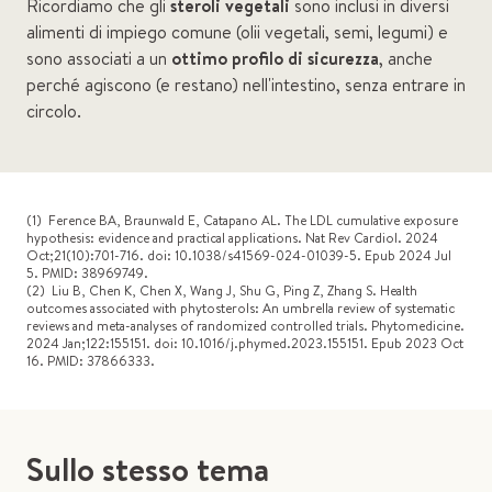
Ricordiamo che gli
steroli vegetali
sono inclusi in diversi
alimenti di impiego comune (olii vegetali, semi, legumi) e
sono associati a un
ottimo profilo di sicurezza
, anche
perché agiscono (e restano) nell'intestino, senza entrare in
circolo.
(1) Ference BA, Braunwald E, Catapano AL. The LDL cumulative exposure
hypothesis: evidence and practical applications. Nat Rev Cardiol. 2024
Oct;21(10):701-716. doi: 10.1038/s41569-024-01039-5. Epub 2024 Jul
5. PMID: 38969749.
(2) Liu B, Chen K, Chen X, Wang J, Shu G, Ping Z, Zhang S. Health
outcomes associated with phytosterols: An umbrella review of systematic
reviews and meta-analyses of randomized controlled trials. Phytomedicine.
2024 Jan;122:155151. doi: 10.1016/j.phymed.2023.155151. Epub 2023 Oct
16. PMID: 37866333.
Sullo stesso tema