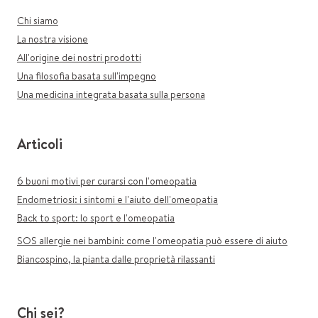
Chi siamo
La nostra visione
All'origine dei nostri prodotti
Una filosofia basata sull'impegno
Una medicina integrata basata sulla persona
Articoli
6 buoni motivi per curarsi con l'omeopatia
Endometriosi: i sintomi e l'aiuto dell'omeopatia
Back to sport: lo sport e l'omeopatia
SOS allergie nei bambini: come l'omeopatia può essere di aiuto
Biancospino, la pianta dalle proprietà rilassanti
Chi sei?