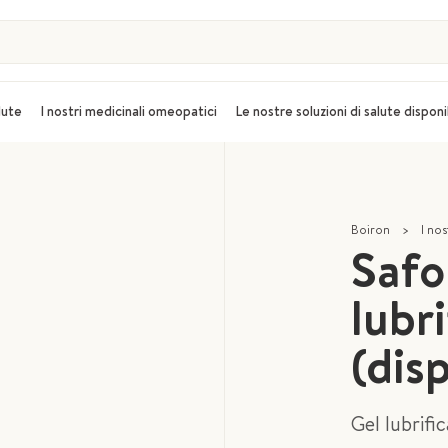
alute
I nostri medicinali omeopatici
Le nostre soluzioni di salute disponi
Boiron
>
I nos
Safo
lubr
(dis
Gel lubrifi