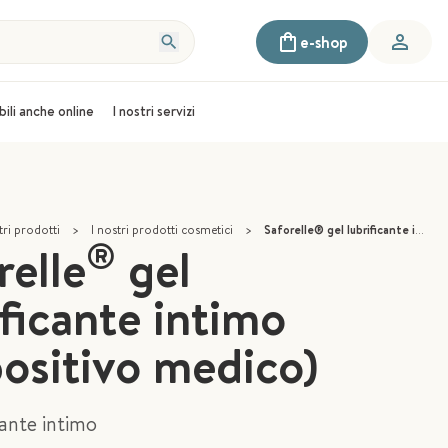
e-shop
bili anche online
I nostri servizi
tri prodotti
>
I nostri prodotti cosmetici
>
Saforelle® gel lubrificante intimo (dispositivo medico)
®
relle
gel
ificante intimo
positivo medico)
cante intimo