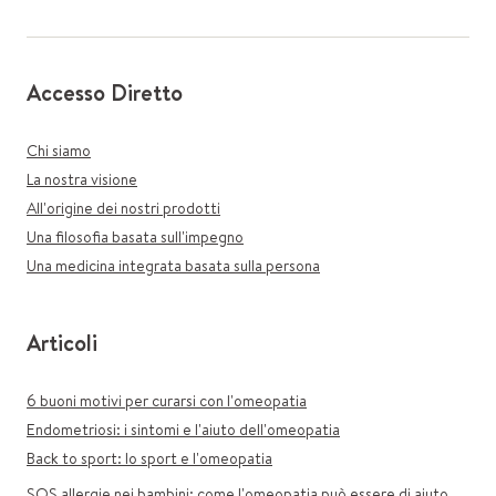
Accesso Diretto
Chi siamo
La nostra visione
All'origine dei nostri prodotti
Una filosofia basata sull'impegno
Una medicina integrata basata sulla persona
Articoli
6 buoni motivi per curarsi con l'omeopatia
Endometriosi: i sintomi e l'aiuto dell'omeopatia
Back to sport: lo sport e l'omeopatia
SOS allergie nei bambini: come l'omeopatia può essere di aiuto