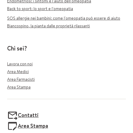
Endometriosi: i sintomi e l'aiuto dell'omeopatia
Back to sport: lo sport e l'omeopatia
SOS allergie nei bambini: come l'omeopatia può essere di aiuto
Biancospino, la pianta dalle proprietà rilassanti
Chi sei?
Lavora con noi
Area Medici
Area Farmacisti
Area Stampa
Contatti
Area Stampa