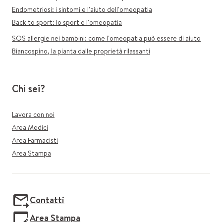
Endometriosi: i sintomi e l'aiuto dell'omeopatia
Back to sport: lo sport e l'omeopatia
SOS allergie nei bambini: come l'omeopatia può essere di aiuto
Biancospino, la pianta dalle proprietà rilassanti
Chi sei?
Lavora con noi
Area Medici
Area Farmacisti
Area Stampa
Contatti
Area Stampa