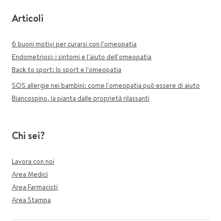
Articoli
6 buoni motivi per curarsi con l'omeopatia
Endometriosi: i sintomi e l'aiuto dell'omeopatia
Back to sport: lo sport e l'omeopatia
SOS allergie nei bambini: come l'omeopatia può essere di aiuto
Biancospino, la pianta dalle proprietà rilassanti
Chi sei?
Lavora con noi
Area Medici
Area Farmacisti
Area Stampa