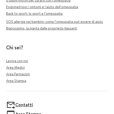
6 buoni motivi per curarsi con l'omeopatia
Endometriosi: i sintomi e l'aiuto dell'omeopatia
Back to sport: lo sport e l'omeopatia
SOS allergie nei bambini: come l'omeopatia può essere di aiuto
Biancospino, la pianta dalle proprietà rilassanti
Chi sei?
Lavora con noi
Area Medici
Area Farmacisti
Area Stampa
Contatti
Area Stampa