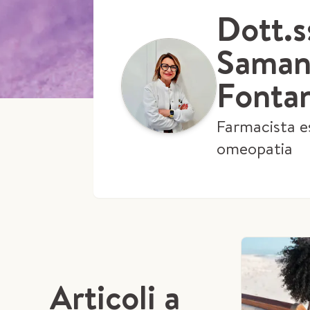
Dott.s
Saman
Fonta
Farmacista e
omeopatia
Articoli a