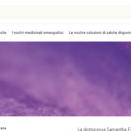
alute
I nostri medicinali omeopatici
Le nostre soluzioni di salute disponi
tana
La dottoressa Samantha Fo