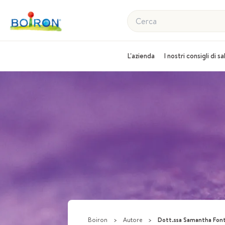
Cerca
L'azienda
I nostri consigli di s
Boiron
>
Autore
>
Dott.ssa Samantha Fon