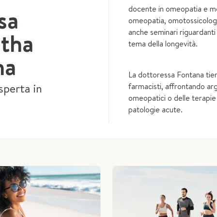
docente in omeopatia e med
sa
omeopatia, omotossicologi
anche seminari riguardanti i
tha
tema della longevità.
na
La dottoressa Fontana tien
sperta in
farmacisti, affrontando ar
omeopatici o delle terapie
patologie acute.