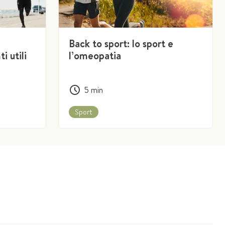
Back to sport: lo sport e
i utili
l’omeopatia
5
min
Sport