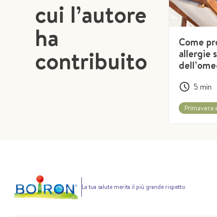
cui l’autore
ha
Come pro
contribuito
allergie 
dell’ome
5
min
Primavera e
La tua salute merita il più grande rispetto