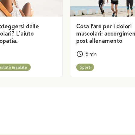
teggersi dalle
Cosa fare per i dolori
solari? L’aiuto
muscolari: accorgiment
opatia.
post allenamento
5
min
state in salute
Sport