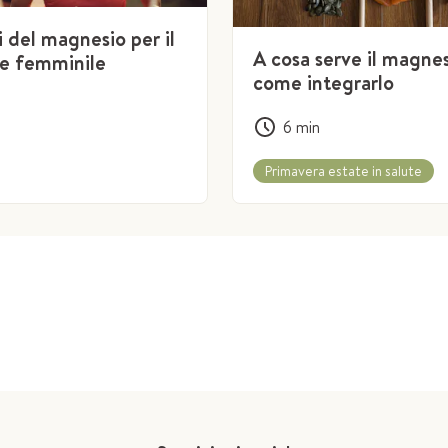
i del magnesio per il
A cosa serve il magnes
e femminile
come integrarlo
6
min
Primavera estate in salute