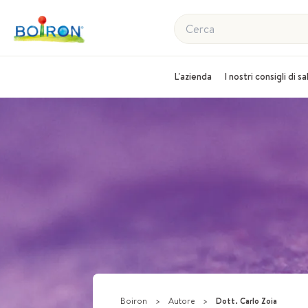
Cerca
L'azienda
I nostri consigli di s
Boiron
>
Autore
>
Dott. Carlo Zoia