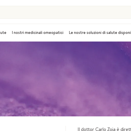
alute
I nostri medicinali omeopatici
Le nostre soluzioni di salute disponi
Il dottor Carlo Zoia è dire