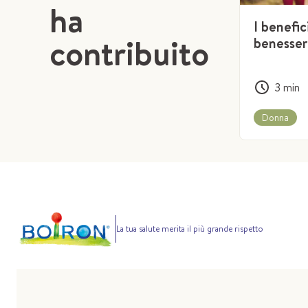
ha
I benefic
contribuito
benesser
3
min
Donna
La tua salute merita il più grande rispetto