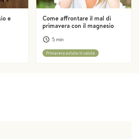
io e
Come affrontare il mal di
primavera con il magnesio
5
min
Primavera estate in salute