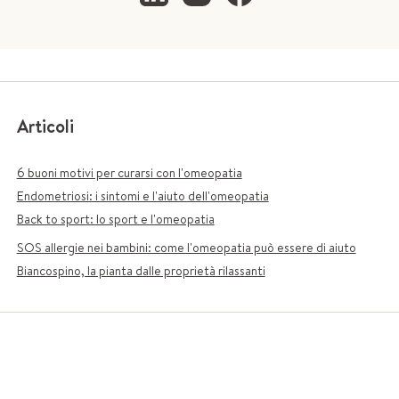
Articoli
6 buoni motivi per curarsi con l'omeopatia
Endometriosi: i sintomi e l'aiuto dell'omeopatia
Back to sport: lo sport e l'omeopatia
SOS allergie nei bambini: come l'omeopatia può essere di aiuto
Biancospino, la pianta dalle proprietà rilassanti