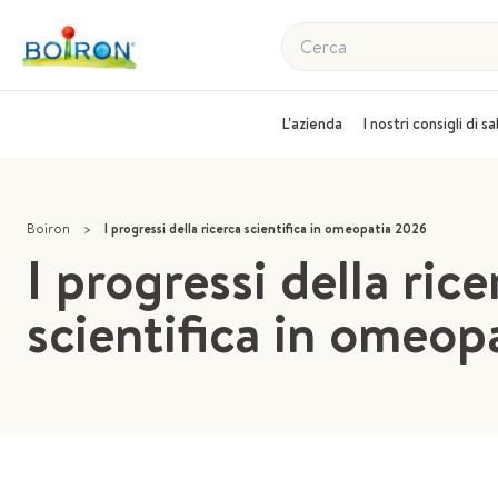
Cerca
L'azienda
I nostri consigli di s
Boiron
>
I progressi della ricerca scientifica in omeopatia 2026
I progressi della rice
scientifica in omeop