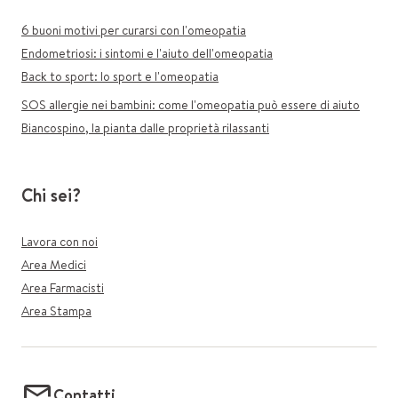
6 buoni motivi per curarsi con l'omeopatia
Endometriosi: i sintomi e l'aiuto dell'omeopatia
Back to sport: lo sport e l'omeopatia
SOS allergie nei bambini: come l'omeopatia può essere di aiuto
Biancospino, la pianta dalle proprietà rilassanti
Chi sei?
Lavora con noi
Area Medici
Area Farmacisti
Area Stampa
Contatti