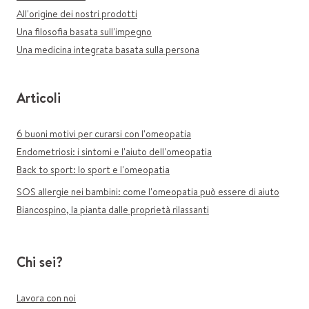
All'origine dei nostri prodotti
Una filosofia basata sull'impegno
Una medicina integrata basata sulla persona
Articoli
6 buoni motivi per curarsi con l'omeopatia
Endometriosi: i sintomi e l'aiuto dell'omeopatia
Back to sport: lo sport e l'omeopatia
SOS allergie nei bambini: come l'omeopatia può essere di aiuto
Biancospino, la pianta dalle proprietà rilassanti
Chi sei?
Lavora con noi